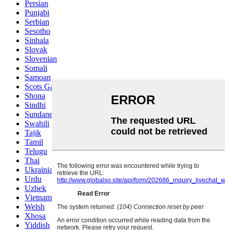
Persian
Punjabi
Serbian
Sesotho
Sinhala
Slovak
Slovenian
Somali
Samoan
Scots Gaelic
Shona
Sindhi
Sundanese
Swahili
Tajik
Tamil
Telugu
Thai
Ukrainian
Urdu
Uzbek
Vietnamese
Welsh
Xhosa
Yiddish