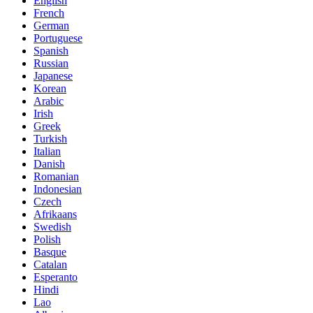
English
French
German
Portuguese
Spanish
Russian
Japanese
Korean
Arabic
Irish
Greek
Turkish
Italian
Danish
Romanian
Indonesian
Czech
Afrikaans
Swedish
Polish
Basque
Catalan
Esperanto
Hindi
Lao