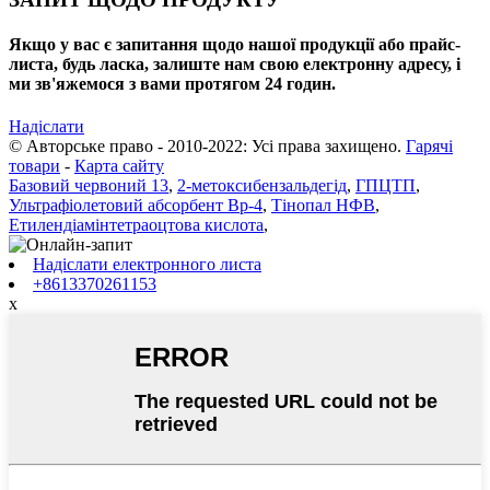
Якщо у вас є запитання щодо нашої продукції або прайс-
листа, будь ласка, залиште нам свою електронну адресу, і
ми зв'яжемося з вами протягом 24 годин.
Надіслати
© Авторське право - 2010-2022: Усі права захищено.
Гарячі
товари
-
Карта сайту
Базовий червоний 13
,
2-метоксибензальдегід
,
ГПЦТП
,
Ультрафіолетовий абсорбент Bp-4
,
Тінопал НФВ
,
Етилендіамінтетраоцтова кислота
,
Надіслати електронного листа
+8613370261153
x