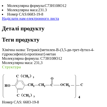
Молекулярна формула:
C73H108O12
Молекулярна маса:
231.3
Номер CAS:
6683-19-8
Надіслати нам електронного листа
Деталі продукту
Теги продукту
Хімічна назва: Тетракіс[метилен-B-(3,5-ди-трет-бутил-4-
гідроксифеніл)-пропіонат]-метан
Молекулярна формула: C73H108O12
Молекулярна маса: 231,3
Структура
Номер CAS: 6683-19-8