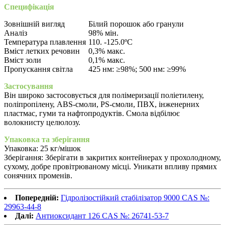
Специфікація
Зовнішній вигляд
Білий порошок або гранули
Аналіз
98% мін.
Температура плавлення
110. -125.0ºC
Вміст летких речовин
0,3% макс.
Вміст золи
0,1% макс.
Пропускання світла
425 нм: ≥98%; 500 нм: ≥99%
Застосування
Він широко застосовується для полімеризації поліетилену,
поліпропілену, ABS-смоли, PS-смоли, ПВХ, інженерних
пластмас, гуми та нафтопродуктів. Смола відбілює
волокнисту целюлозу.
Упаковка та зберігання
Упаковка: 25 кг/мішок
Зберігання: Зберігати в закритих контейнерах у прохолодному,
сухому, добре провітрюваному місці. Уникати впливу прямих
сонячних променів.
Попередній:
Гідролізостійкий стабілізатор 9000 CAS №:
29963-44-8
Далі:
Антиоксидант 126 CAS №: 26741-53-7