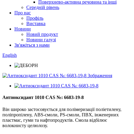
Поверхнево-активна речовина та інші
Середній рівень
Про нас
Профіль
Виставка
Новини
Новий продукт
Новини галузі
Зв'яжіться з нами
English
Антиоксидант 1010 CAS №: 6683-19-8
Він широко застосовується для полімеризації поліетилену,
поліпропілену, ABS-смоли, PS-смоли, ПВХ, інженерних
пластмас, гуми та нафтопродуктів. Смола відбілює
волокнисту целюлозу.