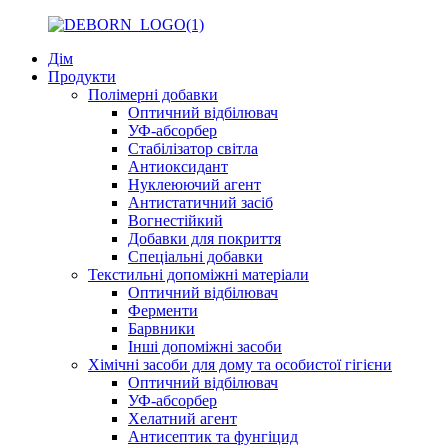
Дім
Продукти
Полімерні добавки
Оптичний відбілювач
УФ-абсорбер
Стабілізатор світла
Антиоксидант
Нуклеюючий агент
Антистатичний засіб
Вогнестійкий
Добавки для покриття
Спеціальні добавки
Текстильні допоміжні матеріали
Оптичний відбілювач
Ферменти
Барвники
Інші допоміжні засоби
Хімічні засоби для дому та особистої гігієни
Оптичний відбілювач
УФ-абсорбер
Хелатний агент
Антисептик та фунгіцид