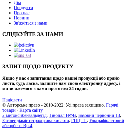
Дім
Продукти
Про нас
Новини
Зв'яжіться з нами
СЛІДКУЙТЕ ЗА НАМИ
ЗАПИТ ЩОДО ПРОДУКТУ
Якщо у вас є запитання щодо нашої продукції або прайс-
листа, будь ласка, залиште нам свою електронну адресу, і
ми зв'яжемося з вами протягом 24 годин.
Надіслати
© Авторське право - 2010-2022: Усі права захищено.
Гарячі
товари
-
Карта сайту
2-метоксибензальдегід
,
Тінопал НФВ
,
Базовий червоний 13
,
Етилендіамінтетраоцтова кислота
,
ГПЦТП
,
Ультрафіолетовий
абсорбент Bp-4
,