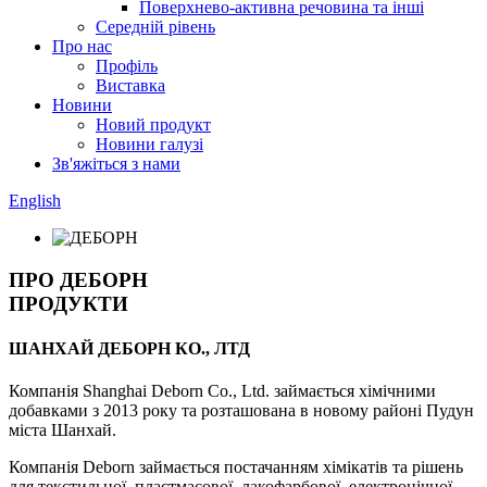
Поверхнево-активна речовина та інші
Середній рівень
Про нас
Профіль
Виставка
Новини
Новий продукт
Новини галузі
Зв'яжіться з нами
English
ПРО ДЕБОРН
ПРОДУКТИ
ШАНХАЙ ДЕБОРН КО., ЛТД
Компанія Shanghai Deborn Co., Ltd. займається хімічними
добавками з 2013 року та розташована в новому районі Пудун
міста Шанхай.
Компанія Deborn займається постачанням хімікатів та рішень
для текстильної, пластмасової, лакофарбової, електронічної,