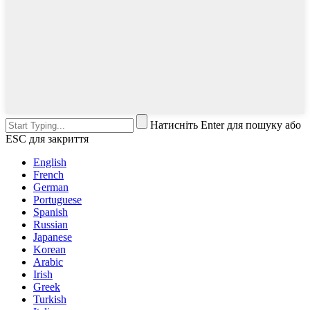
Натисніть Enter для пошуку або
ESC для закриття
English
French
German
Portuguese
Spanish
Russian
Japanese
Korean
Arabic
Irish
Greek
Turkish