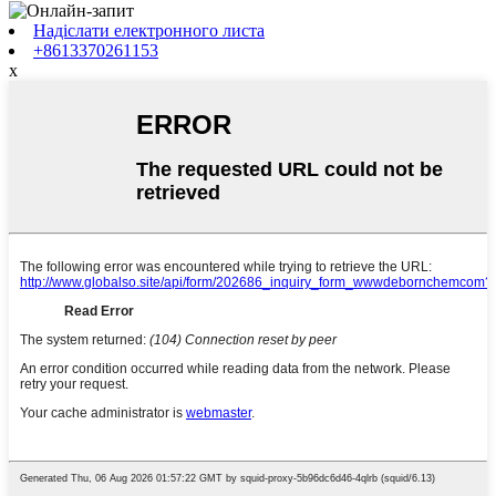
Надіслати електронного листа
+8613370261153
x