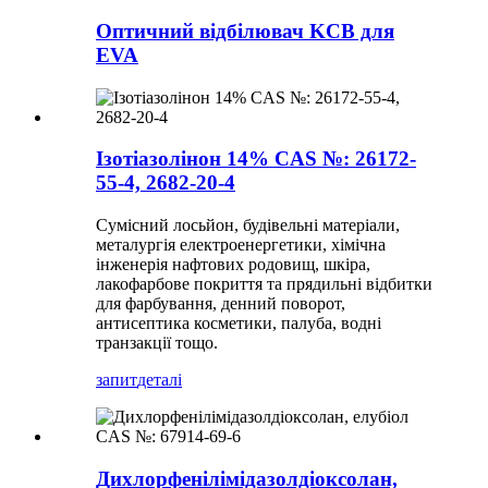
Оптичний відбілювач KCB для
EVA
Ізотіазолінон 14% CAS №: 26172-
55-4, 2682-20-4
Сумісний лосьйон, будівельні матеріали,
металургія електроенергетики, хімічна
інженерія нафтових родовищ, шкіра,
лакофарбове покриття та прядильні відбитки
для фарбування, денний поворот,
антисептика косметики, палуба, водні
транзакції тощо.
запит
деталі
Дихлорфенілімідазолдіоксолан,