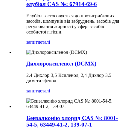
елубіол CAS №: 67914-69-6
Елубіол застосовується до протигрибкових
засобів, шампунів від забруднень, засобів для
регулювання жирності у сфері засобів
особистої гігієни.
запит
деталі
Дихлороксиленол (DCMX)
2,4-Дихлор-3,5-Ксиленол, 2,4-Дихлор-3,5-
диметилфенол
запит
деталі
Бензалконію хлорид CAS №: 8001-
54-5, 63449-41-2, 139-07-1