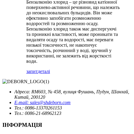
Бензалконію хлорид – це різновид катіонної
поверхнево-активної речовини, що належить
до неокислювальних бульцидів. Він може
ефективно запобігати розмноженню
водоростей та розмноженню осаду.
Бензалконію хлорид також має диспергуючі
та проникні властивості, може проникати та
видаляти осаду та водорості, має переваги
низької токсичності, не накопичує
токсичність, розчинний у воді, зручний у
використанні, не залежить від жорсткості
води.
запит
деталі
Адреса: RM603, № 458, вулиця Фушань, Пудун, Шанхай,
Китай, 200120
E-mail: sales@shdeborn.com
Тел.: 0086-13370261153
Тел.: 0086-21-68962123
ІНФОРМАЦІЯ