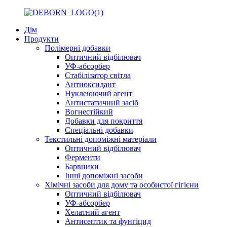
Дім
Продукти
Полімерні добавки
Оптичний відбілювач
УФ-абсорбер
Стабілізатор світла
Антиоксидант
Нуклеюючий агент
Антистатичний засіб
Вогнестійкий
Добавки для покриття
Спеціальні добавки
Текстильні допоміжні матеріали
Оптичний відбілювач
Ферменти
Барвники
Інші допоміжні засоби
Хімічні засоби для дому та особистої гігієни
Оптичний відбілювач
УФ-абсорбер
Хелатний агент
Антисептик та фунгіцид