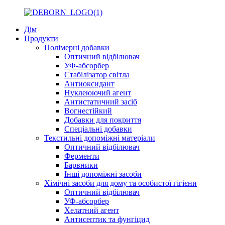
Дім
Продукти
Полімерні добавки
Оптичний відбілювач
УФ-абсорбер
Стабілізатор світла
Антиоксидант
Нуклеюючий агент
Антистатичний засіб
Вогнестійкий
Добавки для покриття
Спеціальні добавки
Текстильні допоміжні матеріали
Оптичний відбілювач
Ферменти
Барвники
Інші допоміжні засоби
Хімічні засоби для дому та особистої гігієни
Оптичний відбілювач
УФ-абсорбер
Хелатний агент
Антисептик та фунгіцид