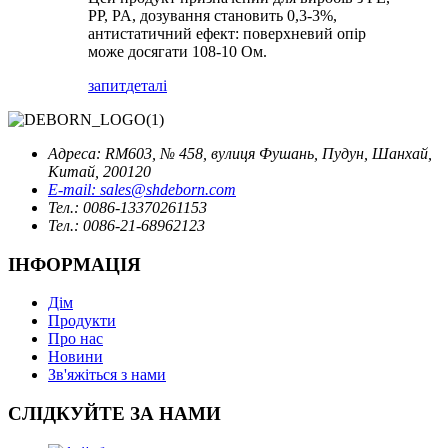
PP, PA, дозування становить 0,3-3%,
антистатичний ефект: поверхневий опір
може досягати 108-10 Ом.
запит
деталі
Адреса: RM603, № 458, вулиця Фушань, Пудун, Шанхай,
Китай, 200120
E-mail: sales@shdeborn.com
Тел.: 0086-13370261153
Тел.: 0086-21-68962123
ІНФОРМАЦІЯ
Дім
Продукти
Про нас
Новини
Зв'яжіться з нами
СЛІДКУЙТЕ ЗА НАМИ