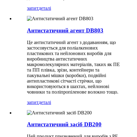
запит
деталі
Антистатичний агент DB803
Це антистатичний агент з додаванням, що
застосовується для поліалкенових
пластикових та нейлонових виробів для
виробництва антистатичних
макромолекулярних матеріалів, таких як ПЕ
та ПП плівка, зрізи, контейнери та
пакувальні мішки (коробки), подвійні
антипластикові сітчасті стрічки, що
використовуються в шахтах, нейлонові
човники та поліпропіленове волокно тощо.
запит
деталі
Антистатичний засіб DB200
Цей продукт призначений для виробів з PE,