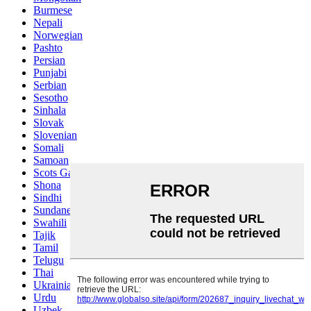
Burmese
Nepali
Norwegian
Pashto
Persian
Punjabi
Serbian
Sesotho
Sinhala
Slovak
Slovenian
Somali
Samoan
Scots Gaelic
Shona
Sindhi
Sundanese
Swahili
Tajik
Tamil
Telugu
Thai
Ukrainian
Urdu
Uzbek