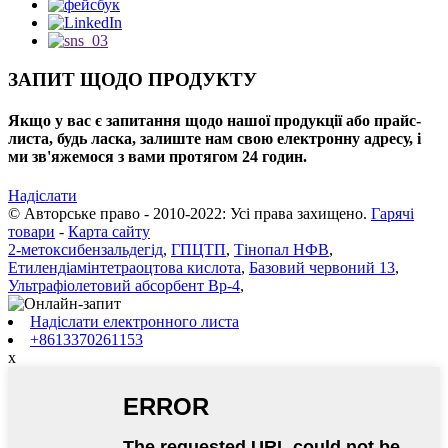
ЗАПИТ ЩОДО ПРОДУКТУ
Якщо у вас є запитання щодо нашої продукції або прайс-
листа, будь ласка, залиште нам свою електронну адресу, і
ми зв'яжемося з вами протягом 24 годин.
Надіслати
© Авторське право - 2010-2022: Усі права захищено.
Гарячі
товари
-
Карта сайту
2-метоксибензальдегід
,
ГПЦТП
,
Тінопал НФВ
,
Етилендіамінтетраоцтова кислота
,
Базовий червоний 13
,
Ультрафіолетовий абсорбент Bp-4
,
Надіслати електронного листа
+8613370261153
x