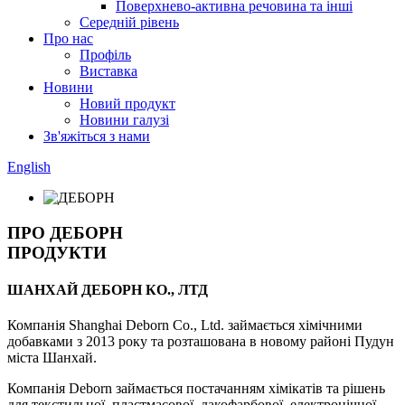
Поверхнево-активна речовина та інші
Середній рівень
Про нас
Профіль
Виставка
Новини
Новий продукт
Новини галузі
Зв'яжіться з нами
English
ПРО ДЕБОРН
ПРОДУКТИ
ШАНХАЙ ДЕБОРН КО., ЛТД
Компанія Shanghai Deborn Co., Ltd. займається хімічними
добавками з 2013 року та розташована в новому районі Пудун
міста Шанхай.
Компанія Deborn займається постачанням хімікатів та рішень
для текстильної, пластмасової, лакофарбової, електронічної,