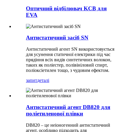
Оптичний відбілювач KCB для
EVA
Антистатичний засіб SN
Антистатичний агент SN використовується
для усунення статичної електрики під час
прядіння всіх видів синтетичних волокон,
таких як поліестер, полівініловий спирт,
поліоксіетилен тощо, з чудовим ефектом.
запит
деталі
Антистатичний агент DB820 для
поліетиленової плівки
DB820 – це неіоногенний антистатичний
агент, особливо підходить для