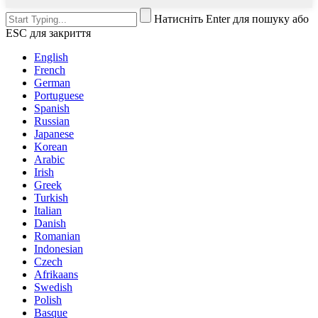
Натисніть Enter для пошуку або
ESC для закриття
English
French
German
Portuguese
Spanish
Russian
Japanese
Korean
Arabic
Irish
Greek
Turkish
Italian
Danish
Romanian
Indonesian
Czech
Afrikaans
Swedish
Polish
Basque