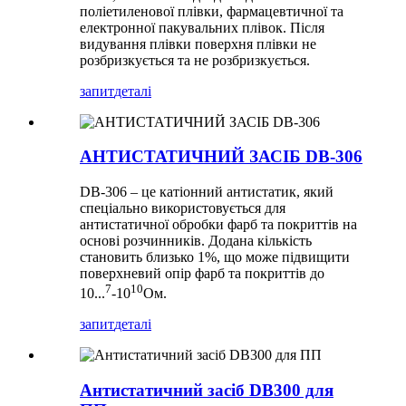
поліетиленової плівки, фармацевтичної та
електронної пакувальних плівок. Після
видування плівки поверхня плівки не
розбризкується та не розбризкується.
запит
деталі
АНТИСТАТИЧНИЙ ЗАСІБ DB-306
DB-306 – це катіонний антистатик, який
спеціально використовується для
антистатичної обробки фарб та покриттів на
основі розчинників. Додана кількість
становить близько 1%, що може підвищити
поверхневий опір фарб та покриттів до
7
10
10...
-10
Ом.
запит
деталі
Антистатичний засіб DB300 для