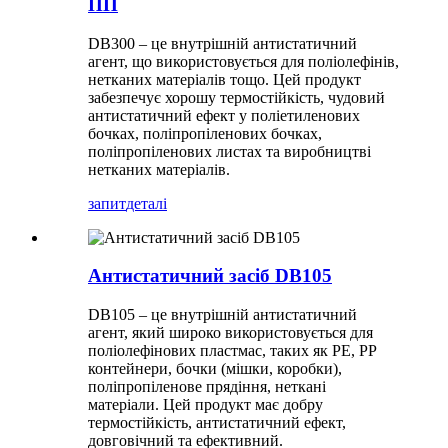
ПП
DB300 – це внутрішній антистатичний
агент, що використовується для поліолефінів,
нетканих матеріалів тощо. Цей продукт
забезпечує хорошу термостійкість, чудовий
антистатичний ефект у поліетиленових
бочках, поліпропіленових бочках,
поліпропіленових листах та виробництві
нетканих матеріалів.
запит
деталі
Антистатичний засіб DB105
DB105 – це внутрішній антистатичний
агент, який широко використовується для
поліолефінових пластмас, таких як PE, PP
контейнери, бочки (мішки, коробки),
поліпропіленове прядіння, неткані
матеріали. Цей продукт має добру
термостійкість, антистатичний ефект,
довговічний та ефективний.