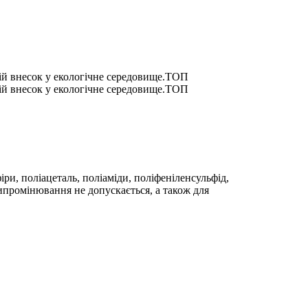
ій внесок у екологічне середовище.
ТОП
ій внесок у екологічне середовище.
ТОП
ри, поліацеталь, поліаміди, поліфеніленсульфід,
ипромінювання не допускається, а також для