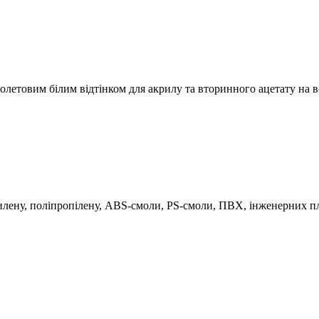
летовим білим відтінком для акрилу та вторинного ацетату на вс
тилену, поліпропілену, ABS-смоли, PS-смоли, ПВХ, інженерних п