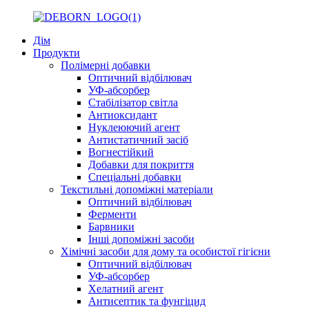
Дім
Продукти
Полімерні добавки
Оптичний відбілювач
УФ-абсорбер
Стабілізатор світла
Антиоксидант
Нуклеюючий агент
Антистатичний засіб
Вогнестійкий
Добавки для покриття
Спеціальні добавки
Текстильні допоміжні матеріали
Оптичний відбілювач
Ферменти
Барвники
Інші допоміжні засоби
Хімічні засоби для дому та особистої гігієни
Оптичний відбілювач
УФ-абсорбер
Хелатний агент
Антисептик та фунгіцид