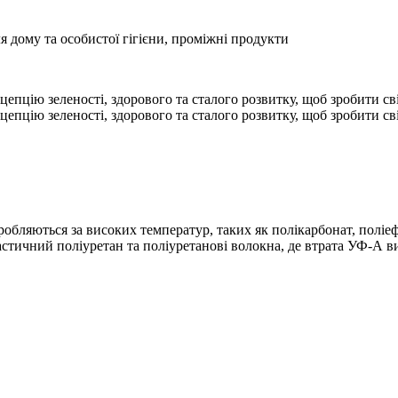
я дому та особистої гігієни, проміжні продукти
цепцію зеленості, здорового та сталого розвитку, щоб зробити св
цепцію зеленості, здорового та сталого розвитку, щоб зробити св
робляються за високих температур, таких як полікарбонат, поліефі
стичний поліуретан та поліуретанові волокна, де втрата УФ-А в