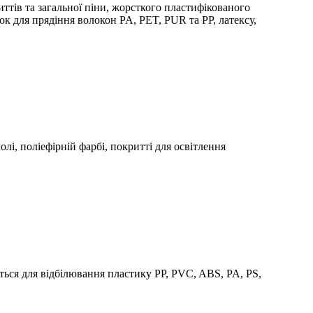
тів та загальної піни, жорсткого пластифікованого
для прядіння волокон PA, PET, PUR та PP, латексу,
, поліефірній фарбі, покритті для освітлення
ється для відбілювання пластику PP, PVC, ABS, PA, PS,