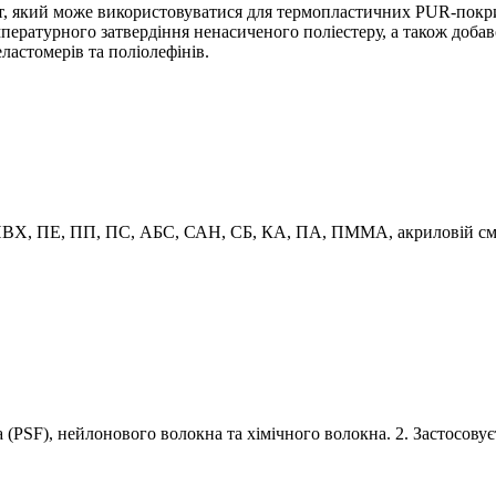
, який може використовуватися для термопластичних PUR-покрит
урного затвердіння ненасиченого поліестеру, а також добавок 
еластомерів та поліолефінів.
ВХ, ПЕ, ПП, ПС, АБС, САН, СБ, КА, ПА, ПММА, акриловій смолі
 (PSF), нейлонового волокна та хімічного волокна. 2. Застосову