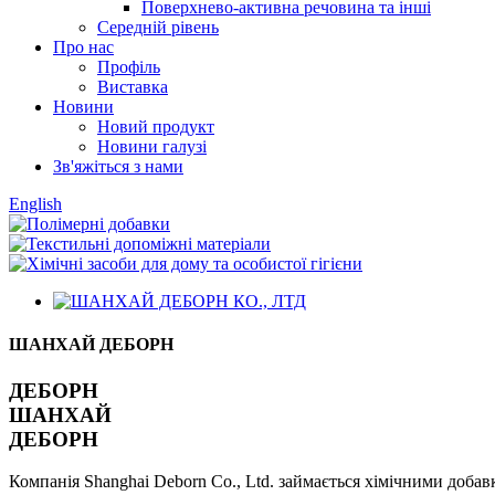
Поверхнево-активна речовина та інші
Середній рівень
Про нас
Профіль
Виставка
Новини
Новий продукт
Новини галузі
Зв'яжіться з нами
English
ШАНХАЙ ДЕБОРН
ДЕБОРН
ШАНХАЙ
ДЕБОРН
Компанія Shanghai Deborn Co., Ltd. займається хімічними добав