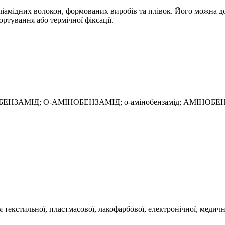
іамідних волокон, формованих виробів та плівок. Його можна д
ртування або термічної фіксації.
БЕНЗАМІД; O-АМІНОБЕНЗАМІД; o-амінобензамід; АМІНОБЕНЗАМ
 текстильної, пластмасової, лакофарбової, електронічної, медичн