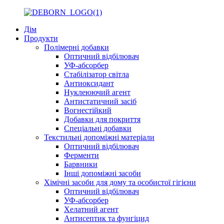
Дім
Продукти
Полімерні добавки
Оптичний відбілювач
УФ-абсорбер
Стабілізатор світла
Антиоксидант
Нуклеюючий агент
Антистатичний засіб
Вогнестійкий
Добавки для покриття
Спеціальні добавки
Текстильні допоміжні матеріали
Оптичний відбілювач
Ферменти
Барвники
Інші допоміжні засоби
Хімічні засоби для дому та особистої гігієни
Оптичний відбілювач
УФ-абсорбер
Хелатний агент
Антисептик та фунгіцид