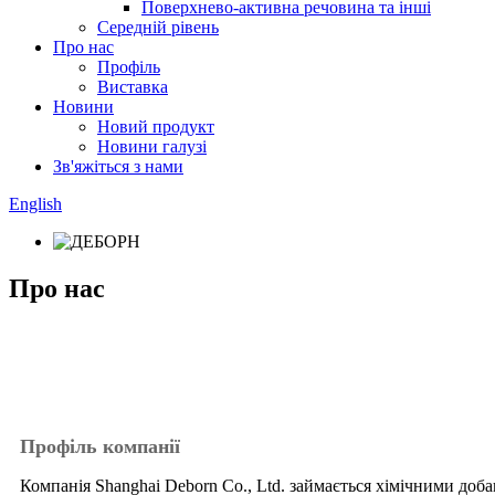
Поверхнево-активна речовина та інші
Середній рівень
Про нас
Профіль
Виставка
Новини
Новий продукт
Новини галузі
Зв'яжіться з нами
English
Про нас
Профіль компанії
Компанія Shanghai Deborn Co., Ltd. займається хімічними доб