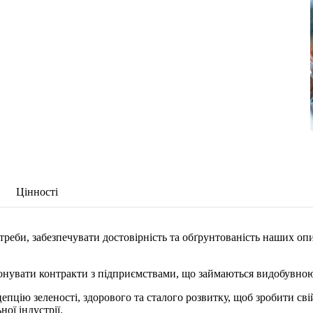
Цінності
треби, забезпечувати достовірність та обґрунтованість наших опис
конувати контракти з підприємствами, що займаються видобувно
епцію зеленості, здорового та сталого розвитку, щоб зробити св
ної індустрії.