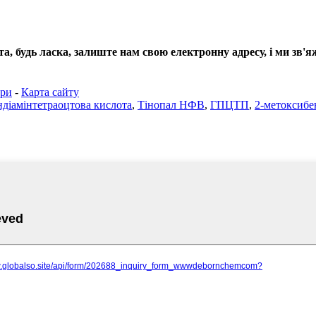
а, будь ласка, залиште нам свою електронну адресу, і ми зв'
ари
-
Карта сайту
діамінтетраоцтова кислота
,
Тінопал НФВ
,
ГПЦТП
,
2-метоксибе