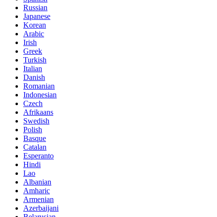
Russian
Japanese
Korean
Arabic
Irish
Greek
Turkish
Italian
Danish
Romanian
Indonesian
Czech
Afrikaans
Swedish
Polish
Basque
Catalan
Esperanto
Hindi
Lao
Albanian
Amharic
Armenian
Azerbaijani
Belarusian