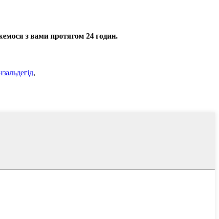
яжемося з вами протягом 24 годин.
нзальдегід
,